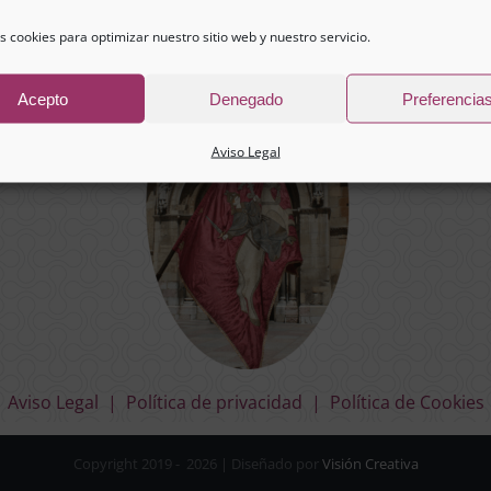
s cookies para optimizar nuestro sitio web y nuestro servicio.
Acepto
Denegado
Preferencia
Aviso Legal
Aviso Legal
|
Política de privacidad
|
Política de Cookies
Copyright 2019 -
2026 | Diseñado por
Visión Creativa