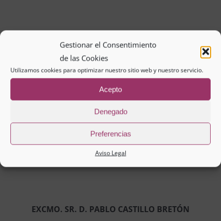
ILMA. SRA. DÑA. MARÍA DOLORES MARÍN
Gestionar el Consentimiento
TORRES
de las Cookies
Utilizamos cookies para optimizar nuestro sitio web y nuestro servicio.
ALCALDESA DE BAEZA
Acepto
Denegado
EXCMO. Y NFCO. D. JUAN FRANCISCO GARCÍA
Preferencias
MARÍN
Aviso Legal
RECTOR DE LA UNIVERSIDAD DE LEÓN
EXCMO. SR. D. PABLO CASTILLO BRETÓN